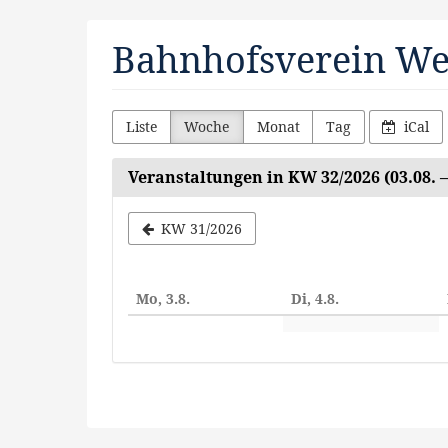
Zum
Bahnhofsverein Wes
Haupt-
Inhalt
springen
Liste
Woche
Monat
Tag
iCal
Veranstaltungen in KW 32/2026 (03.08. – 
Woche
KW 31/2026
zur
Anzeige
Mo, 3.8.
Di, 4.8.
auswähle