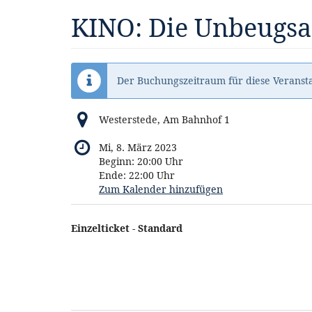
Zum
KINO: Die Unbeug
Haupt-
Inhalt
springen
Der Buchungszeitraum für diese Veransta
Westerstede, Am Bahnhof 1
Mi, 8. März 2023
Beginn:
20:00
Uhr
Ende:
22:00
Uhr
Zum Kalender hinzufügen
Produkte
Einzelticket - Standard
Unkategorisierte
Produkte