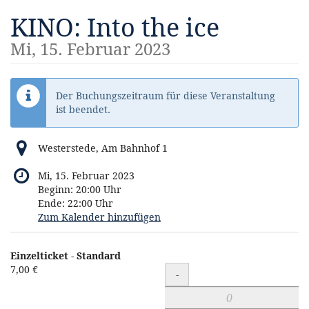
Zum
KINO: Into the ice
Haupt-
Inhalt
Mi, 15. Februar 2023
springen
Der Buchungszeitraum für diese Veranstaltung
ist beendet.
Westerstede, Am Bahnhof 1
Mi, 15. Februar 2023
Beginn:
20:00
Uhr
Ende:
22:00
Uhr
Zum Kalender hinzufügen
Produkte
Einzelticket - Standard
Unkategorisierte
7,00 €
Menge
-
Produkte