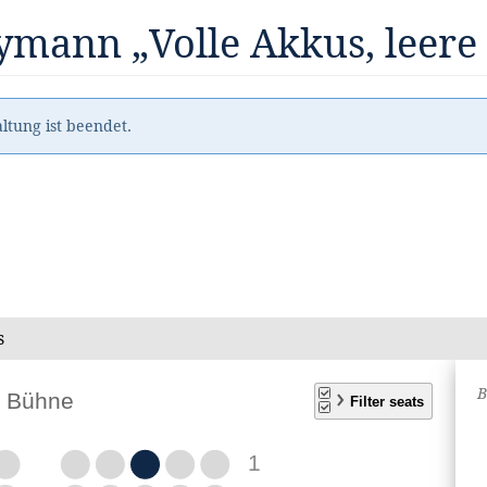
mann „Volle Akkus, leere
ltung ist beendet.
s
A
B
S