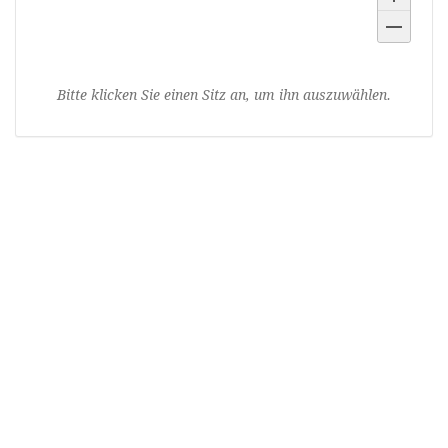
Ausgewählte
Bitte klicken Sie einen Sitz an, um ihn auszuwählen.
Sitze
Produkte
Mehr Informationen
Hinweise zur Anfahrt und Barrierefreiheit
Wenn Sie bereits ein Ticket bestellt
haben
Wenn Sie den Status und die Details Ihrer Bestellung
einsehen oder ändern wollen, klicken Sie auf den Link in
einer der E-Mails, die wir Ihnen im Bestellvorgang geschickt
haben. Wenn Sie den Link nicht finden können, klicken Sie
auf den folgenden Button, um ein erneutes Zusenden des